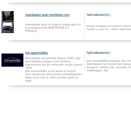
mandataire-auto-morbihan.com
Spécialisation(s) :
mandataire auto et négoce particuliers et
toutes marques occasions neuf e
à professionnels BRETAGNE ET
l'unité ou par lot " offres marcha
FRANCE.
jmp automobiles
Spécialisation(s) :
Mandataire automobile depuis 1995, jmp
jmp automobiles pratique des re
automobiles pratique des remises
importantes sur toutes les marque
importantes sur les véhicules neufs jusque
peugeot, citroen, kia, hyundai, fo
-40%.
volkswagen, fiat
jmp automobiles vend aussi à l'export
avec toutes les démarches administratives
faites pour que le client puisse partir en
règle