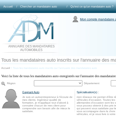
Accueil
/
Chercher un mandataire auto
/
Qu'est ce qu'un mandataire auto ?
Mon compte mandataire 
ANNUAIRE DES MANDATAIRES
AUTOMOBILES
Tous les mandataires auto inscrits sur l'annuaire des m
Accueil
>
Tous les mandataires auto inscrits sur l'annuaire des mandataires auto
Voici la liste de tous les mandataires auto enregistrés sur l'annuaire des mandatair
Région
Département
Gagnant Auto
Spécialisation(s) :
Je suis un autoentrepreneur à l'écoute de
mon réseaux me permet d'être réa
mes clients. Ingénieur qualité de
véhicules d'occasion. Toutes le
formation, je m'applique tout d'abord à
allemandes d'occasion sont les 
connaitre chacun de mes client pour
vous pouvez obtenir à des prix i
comprendre son besoin afin de mieux le
qui peuvent vous satisfaire par leu
satisfaire.
vous accompagne dans le choix
véhicules, et je vous livre à votre