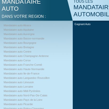
MANDATAIRE
TOUS LES
MANDATAIR
AUTO
AUTOMOBI
DANS VOTRE REGION :
Gagnant Auto
Mandataire auto Alsace
Mandataire auto Aquitaine
Mandataire auto Auvergne
Mandataire auto Basse-normandie
Mandataire auto Bourgogne
Mandataire auto Bretagne
Mandataire auto Centre
Mandataire auto Champagne-Ardenne
Mandataire auto Corse
Mandataire auto Franche-Comté
Mandataire auto Haute-Normandie
Mandataire auto Ile-de-France
Mandataire auto Languedoc-Roussillon
Mandataire auto Limousin
Mandataire auto Lorraine
Mandataire auto Midi-Pyrénées
Mandataire auto Nord-Pas-De-Calais
Mandataire auto Pays de la Loire
Mandataire auto Picardie
Mandataire auto Poitou-Charentes