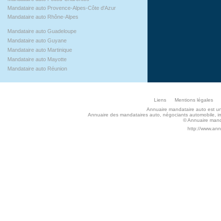
Mandataire auto Provence-Alpes-Côte d'Azur
Mandataire auto Rhône-Alpes
Mandataire auto Guadeloupe
Mandataire auto Guyane
Mandataire auto Martinique
Mandataire auto Mayotte
Mandataire auto Réunion
Liens
Mentions légales
Annuaire mandataire auto est un s
Annuaire des mandataires auto, négociants automobile, imp
© Annuaire manda
http://www.an