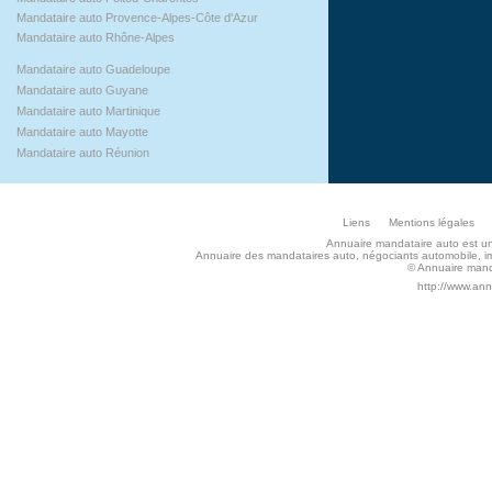
Mandataire auto Provence-Alpes-Côte d'Azur
Mandataire auto Rhône-Alpes
Mandataire auto Guadeloupe
Mandataire auto Guyane
Mandataire auto Martinique
Mandataire auto Mayotte
Mandataire auto Réunion
Liens
Mentions légales
Annuaire mandataire auto est un s
Annuaire des mandataires auto, négociants automobile, imp
© Annuaire manda
http://www.an