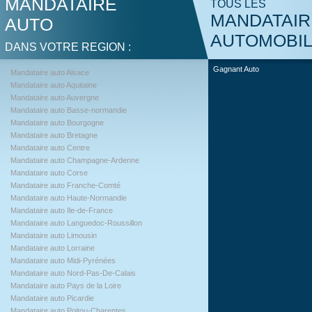
MANDATAIRE
TOUS LES
MANDATAIR
AUTO
AUTOMOBI
DANS VOTRE REGION :
Gagnant Auto
Mandataire auto Alsace
Mandataire auto Aquitaine
Mandataire auto Auvergne
Mandataire auto Basse-normandie
Mandataire auto Bourgogne
Mandataire auto Bretagne
Mandataire auto Centre
Mandataire auto Champagne-Ardenne
Mandataire auto Corse
Mandataire auto Franche-Comté
Mandataire auto Haute-Normandie
Mandataire auto Ile-de-France
Mandataire auto Languedoc-Roussillon
Mandataire auto Limousin
Mandataire auto Lorraine
Mandataire auto Midi-Pyrénées
Mandataire auto Nord-Pas-De-Calais
Mandataire auto Pays de la Loire
Mandataire auto Picardie
Mandataire auto Poitou-Charentes