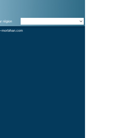
ar région
o-morbihan.com