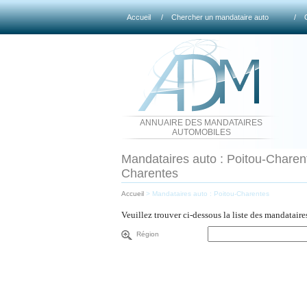
Accueil
/
Chercher un mandataire auto
/
ANNUAIRE DES MANDATAIRES
AUTOMOBILES
Mandataires auto : Poitou-Charente
Charentes
Accueil
>
Mandataires auto : Poitou-Charentes
Veuillez trouver ci-dessous la liste des mandatair
Région