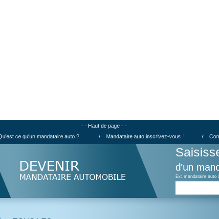
- - Haut de page - -
Qu'est ce qu'un mandataire auto ?
/
Mandataire auto inscrivez-vous !
/
Com
Saisiss
d'un mand
Ex: mandataire auto 