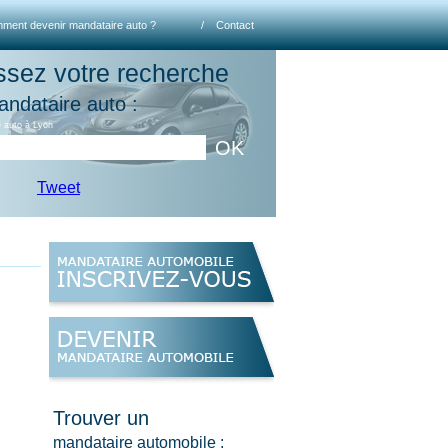
ment devenir mandataire auto ?
/
Contact
ssez votre recherche
andataire auto :
 auto à Lyon
OK
Tweet
Trouver un
mandataire automobile :