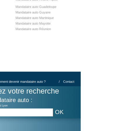
Mandataire auto Guadeloupe
Mandataire auto Guyane
Mandataire auto Martinique
Mandataire auto Mayotte
Mandataire auto Réunion
ment devenir mandataire auto ?
/
Contact
ez votre recherche
ataire auto :
à Lyon
OK