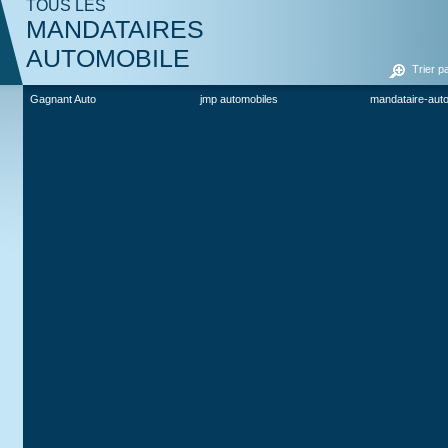
TOUS LES
MANDATAIRES
AUTOMOBILE
Trier p
Gagnant Auto
jmp automobiles
mandataire-aut