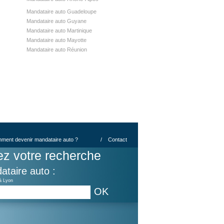
Mandataire auto Guadeloupe
Mandataire auto Guyane
Mandataire auto Martinique
Mandataire auto Mayotte
Mandataire auto Réunion
ment devenir mandataire auto ?
/
Contact
ez votre recherche
ataire auto :
à Lyon
OK