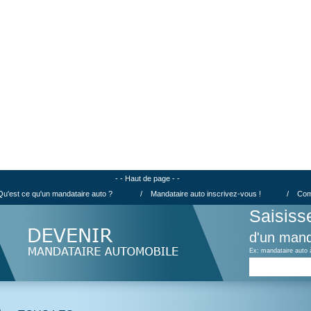
- - Haut de page - -
Qu'est ce qu'un mandataire auto ?
/
Mandataire auto inscrivez-vous !
/
Com
Saisiss
d'un mand
Ex: mandataire auto 