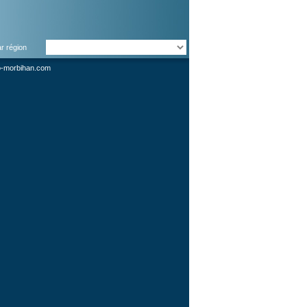
ar région
o-morbihan.com