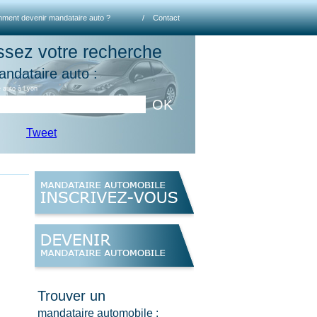
ment devenir mandataire auto ?
/
Contact
ssez votre recherche
andataire auto :
 auto à Lyon
OK
Tweet
Trouver un
mandataire automobile :