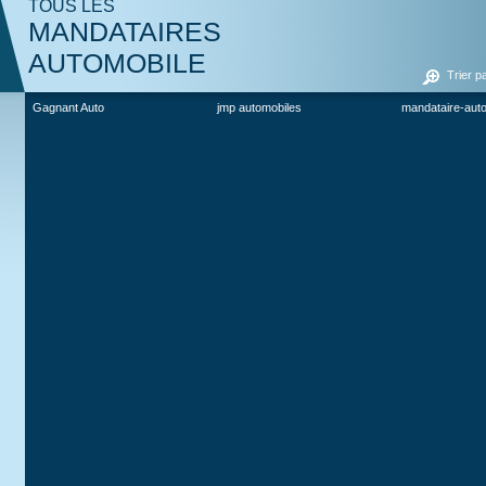
TOUS LES
MANDATAIRES
AUTOMOBILE
Trier p
Gagnant Auto
jmp automobiles
mandataire-aut