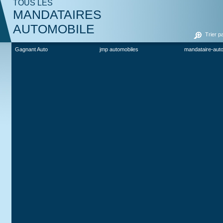
TOUS LES
MANDATAIRES
AUTOMOBILE
Trier p
Gagnant Auto
jmp automobiles
mandataire-aut