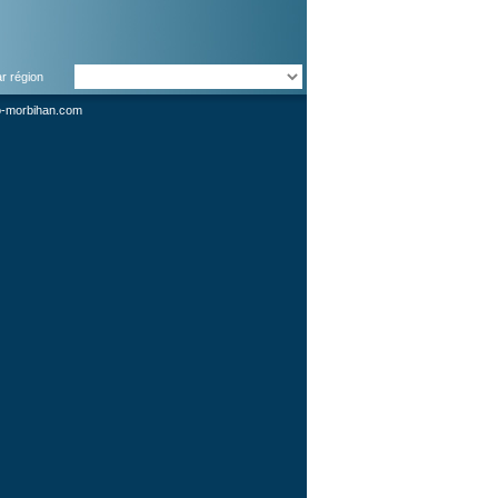
ar région
o-morbihan.com