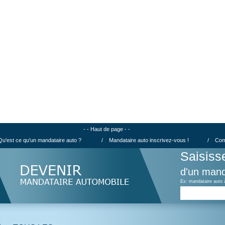
- - Haut de page - -
Qu'est ce qu'un mandataire auto ?
/
Mandataire auto inscrivez-vous !
/
Com
Saisiss
d'un mand
Ex: mandataire auto 