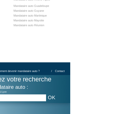
Mandataire auto Guadeloupe
Mandataire auto Guyane
Mandataire auto Martinique
Mandataire auto Mayotte
Mandataire auto Réunion
ment devenir mandataire auto ?
/
Contact
ez votre recherche
ataire auto :
à Lyon
OK