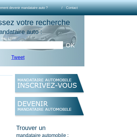
ment devenir mandataire auto ?
/
Contact
ssez votre recherche
andataire auto :
 auto à Lyon
OK
Tweet
Trouver un
mandataire automobile :