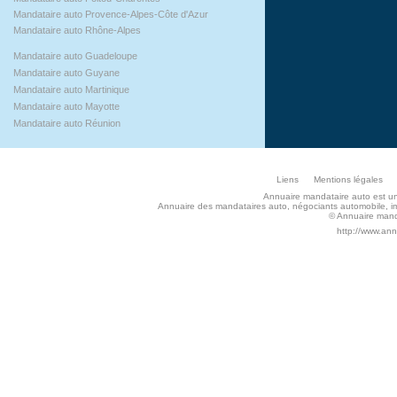
Mandataire auto Provence-Alpes-Côte d'Azur
Mandataire auto Rhône-Alpes
Mandataire auto Guadeloupe
Mandataire auto Guyane
Mandataire auto Martinique
Mandataire auto Mayotte
Mandataire auto Réunion
Liens
Mentions légales
Annuaire mandataire auto est un s
Annuaire des mandataires auto, négociants automobile, imp
© Annuaire manda
http://www.an