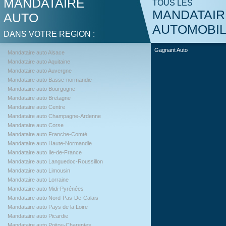
MANDATAIRE
TOUS LES
MANDATAIR
AUTO
AUTOMOBI
DANS VOTRE REGION :
Gagnant Auto
Mandataire auto Alsace
Mandataire auto Aquitaine
Mandataire auto Auvergne
Mandataire auto Basse-normandie
Mandataire auto Bourgogne
Mandataire auto Bretagne
Mandataire auto Centre
Mandataire auto Champagne-Ardenne
Mandataire auto Corse
Mandataire auto Franche-Comté
Mandataire auto Haute-Normandie
Mandataire auto Ile-de-France
Mandataire auto Languedoc-Roussillon
Mandataire auto Limousin
Mandataire auto Lorraine
Mandataire auto Midi-Pyrénées
Mandataire auto Nord-Pas-De-Calais
Mandataire auto Pays de la Loire
Mandataire auto Picardie
Mandataire auto Poitou-Charentes