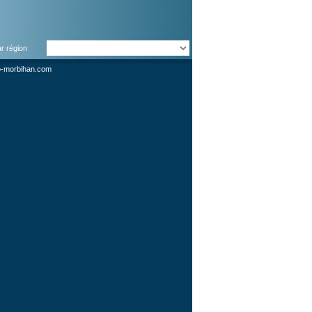
ar région
o-morbihan.com