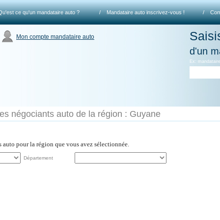
Qu'est ce qu'un mandataire auto ?
/
Mandataire auto inscrivez-vous !
/
Com
Saisi
Mon compte mandataire auto
d'un m
Ex: mandataire
es négociants auto de la région : Guyane
es auto pour la région que vous avez sélectionnée.
Département