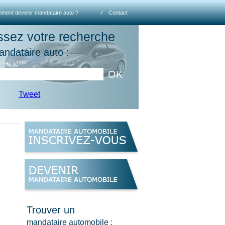
ment devenir mandataire auto ?
/
Contact
ssez votre recherche
andataire auto :
 auto à Lyon
OK
Tweet
Trouver un
mandataire automobile :