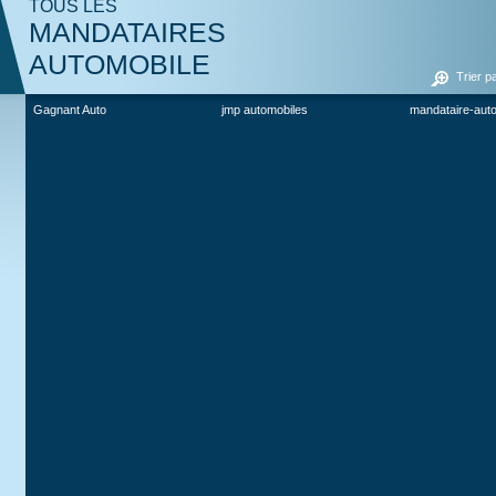
TOUS LES
MANDATAIRES
AUTOMOBILE
Trier p
Gagnant Auto
jmp automobiles
mandataire-aut