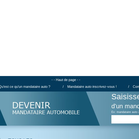
- - Haut de page - -
Qu'est ce qu'un mandataire auto ?
/
Mandataire auto inscrivez-vous !
/
Com
Saisiss
d'un mand
Ex: mandataire auto 