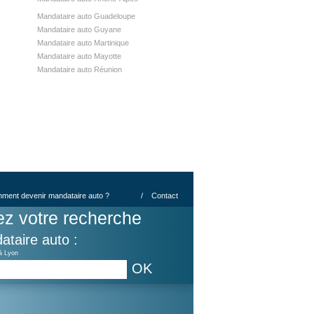
Mandataire auto Guadeloupe
Mandataire auto Guyane
Mandataire auto Martinique
Mandataire auto Mayotte
Mandataire auto Réunion
ment devenir mandataire auto ?
/
Contact
ez votre recherche
ataire auto :
à Lyon
OK