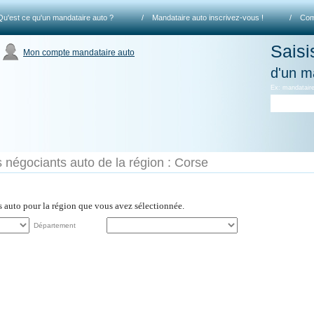
Qu'est ce qu'un mandataire auto ?
/
Mandataire auto inscrivez-vous !
/
Com
Saisi
Mon compte mandataire auto
d'un m
Ex: mandataire
s négociants auto de la région : Corse
es auto pour la région que vous avez sélectionnée.
Département