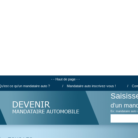
- - Haut de page - -
Qu'est ce qu'un mandataire auto ?
/
Mandataire auto inscrivez-vous !
/
Com
Saisiss
d'un mand
Ex: mandataire auto 