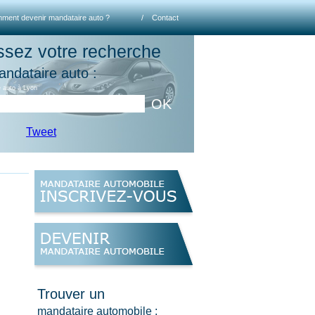
ment devenir mandataire auto ?
/
Contact
ssez votre recherche
andataire auto :
 auto à Lyon
OK
Tweet
Trouver un
mandataire automobile :