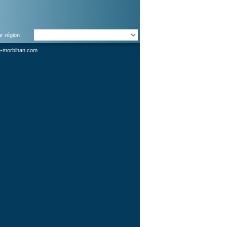
ar région
o-morbihan.com