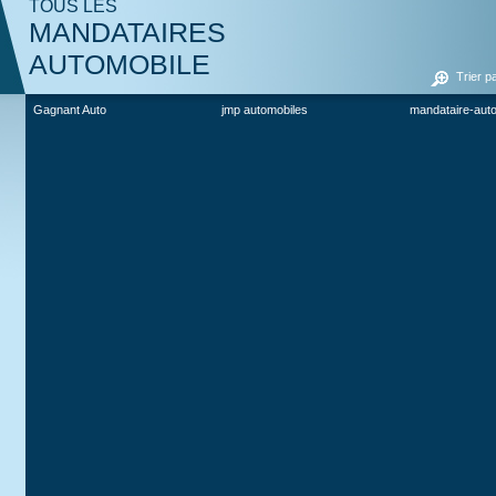
TOUS LES
MANDATAIRES
AUTOMOBILE
Trier p
Gagnant Auto
jmp automobiles
mandataire-aut