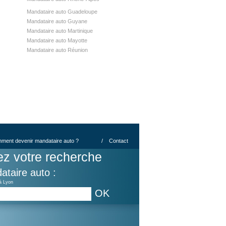
Mandataire auto Guadeloupe
Mandataire auto Guyane
Mandataire auto Martinique
Mandataire auto Mayotte
Mandataire auto Réunion
ment devenir mandataire auto ?
/
Contact
ez votre recherche
ataire auto :
à Lyon
OK