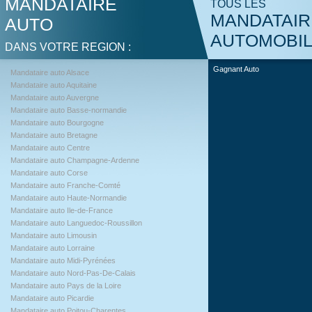
MANDATAIRE
TOUS LES
MANDATAIR
AUTO
AUTOMOBI
DANS VOTRE REGION :
Gagnant Auto
Mandataire auto Alsace
Mandataire auto Aquitaine
Mandataire auto Auvergne
Mandataire auto Basse-normandie
Mandataire auto Bourgogne
Mandataire auto Bretagne
Mandataire auto Centre
Mandataire auto Champagne-Ardenne
Mandataire auto Corse
Mandataire auto Franche-Comté
Mandataire auto Haute-Normandie
Mandataire auto Ile-de-France
Mandataire auto Languedoc-Roussillon
Mandataire auto Limousin
Mandataire auto Lorraine
Mandataire auto Midi-Pyrénées
Mandataire auto Nord-Pas-De-Calais
Mandataire auto Pays de la Loire
Mandataire auto Picardie
Mandataire auto Poitou-Charentes