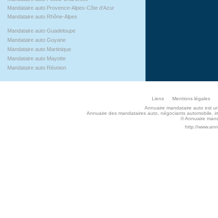
Mandataire auto Provence-Alpes-Côte d'Azur
Mandataire auto Rhône-Alpes
Mandataire auto Guadeloupe
Mandataire auto Guyane
Mandataire auto Martinique
Mandataire auto Mayotte
Mandataire auto Réunion
Liens
Mentions légales
Annuaire mandataire auto est un s
Annuaire des mandataires auto, négociants automobile, imp
© Annuaire manda
http://www.an