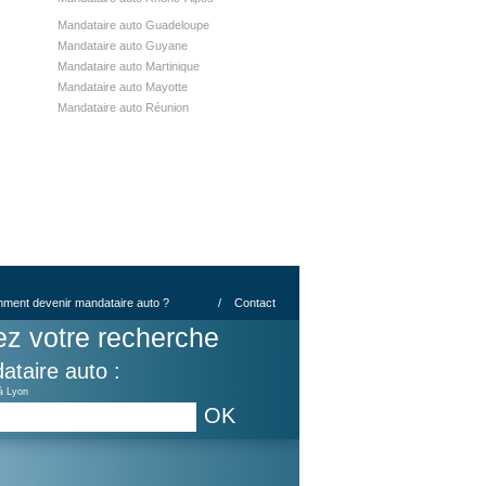
Mandataire auto Guadeloupe
Mandataire auto Guyane
Mandataire auto Martinique
Mandataire auto Mayotte
Mandataire auto Réunion
ment devenir mandataire auto ?
/
Contact
ez votre recherche
ataire auto :
à Lyon
OK