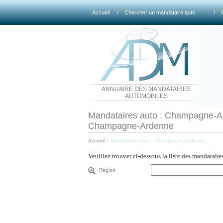
Accueil
/
Chercher un mandataire auto
/
ANNUAIRE DES MANDATAIRES
AUTOMOBILES
Mandataires auto : Champagne-Ard
Champagne-Ardenne
Accueil
>
Mandataires auto : Champagne-Ardenne
Veuillez trouver ci-dessous la liste des mandatair
Région