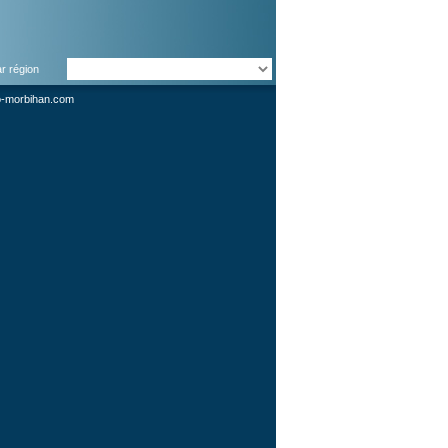
ar région
o-morbihan.com