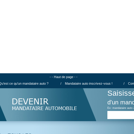
- - Haut de page - -
Qu'est ce qu'un mandataire auto ?
/
Mandataire auto inscrivez-vous !
/
Com
Saisiss
d'un mand
Ex: mandataire auto 