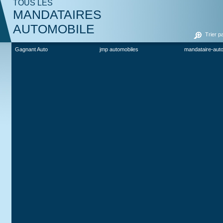
TOUS LES
MANDATAIRES
AUTOMOBILE
Trier p
Gagnant Auto
jmp automobiles
mandataire-aut