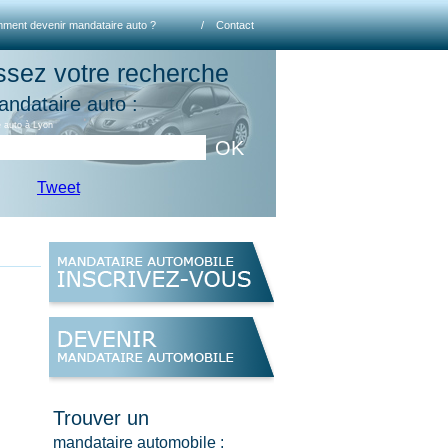
ment devenir mandataire auto ?
/
Contact
ssez votre recherche
andataire auto :
 auto à Lyon
OK
Tweet
Trouver un
mandataire automobile :