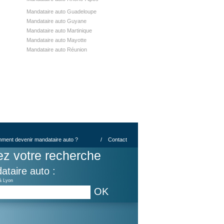
Mandataire auto Guadeloupe
Mandataire auto Guyane
Mandataire auto Martinique
Mandataire auto Mayotte
Mandataire auto Réunion
ment devenir mandataire auto ?
/
Contact
ez votre recherche
ataire auto :
à Lyon
OK