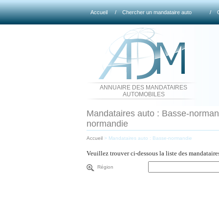
Accueil
/
Chercher un mandataire auto
/
ANNUAIRE DES MANDATAIRES
AUTOMOBILES
Mandataires auto : Basse-normandi
normandie
Accueil
>
Mandataires auto : Basse-normandie
Veuillez trouver ci-dessous la liste des mandatair
Région