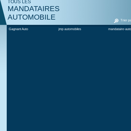
TOUS LES
MANDATAIRES
AUTOMOBILE
Trier p
Gagnant Auto
jmp automobiles
mandataire-aut