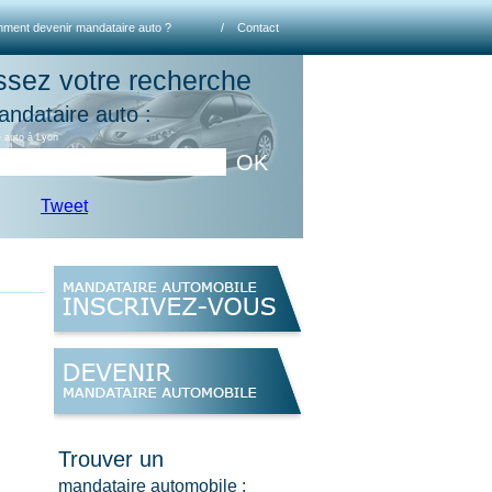
ment devenir mandataire auto ?
/
Contact
ssez votre recherche
andataire auto :
 auto à Lyon
OK
Tweet
Trouver un
mandataire automobile :