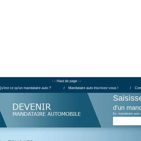
- - Haut de page - -
Qu'est ce qu'un mandataire auto ?
/
Mandataire auto inscrivez-vous !
/
Com
Saisiss
d'un mand
Ex: mandataire auto 