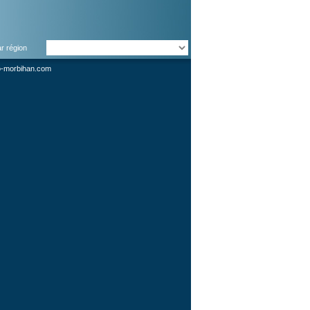
ar région
o-morbihan.com