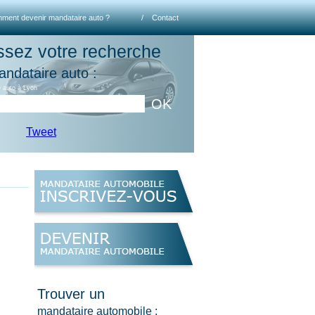
ment devenir mandataire auto ?
/
Contact
ssez votre recherche
andataire auto :
 auto à Lyon
OK
Tweet
Trouver un
mandataire automobile :