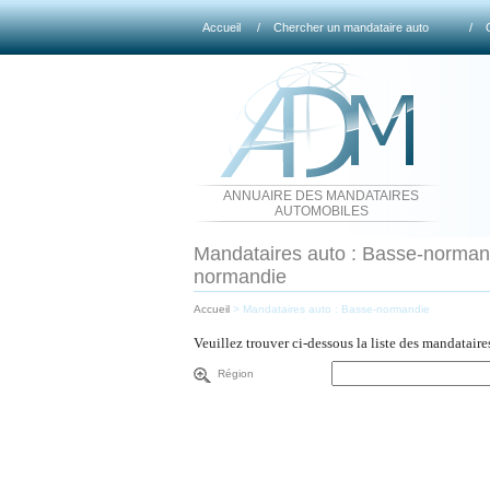
Accueil
/
Chercher un mandataire auto
/
ANNUAIRE DES MANDATAIRES
AUTOMOBILES
Mandataires auto : Basse-normandi
normandie
Accueil
>
Mandataires auto : Basse-normandie
Veuillez trouver ci-dessous la liste des mandatair
Région