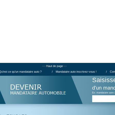
- - Haut de page - -
Qu'est ce qu'un mandataire auto ?
/
Mandataire auto inscrivez-vous !
/
Com
Saisiss
d'un mand
Ex: mandataire auto 