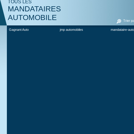
TOUS LES
MANDATAIRES
AUTOMOBILE
Trier p
Gagnant Auto
jmp automobiles
mandataire-aut