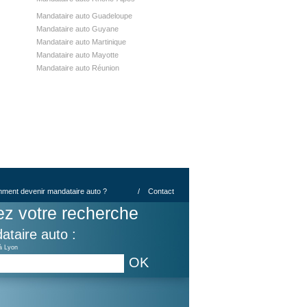
Mandataire auto Guadeloupe
Mandataire auto Guyane
Mandataire auto Martinique
Mandataire auto Mayotte
Mandataire auto Réunion
ment devenir mandataire auto ?
/
Contact
ez votre recherche
ataire auto :
à Lyon
OK