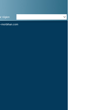
ar région
o-morbihan.com