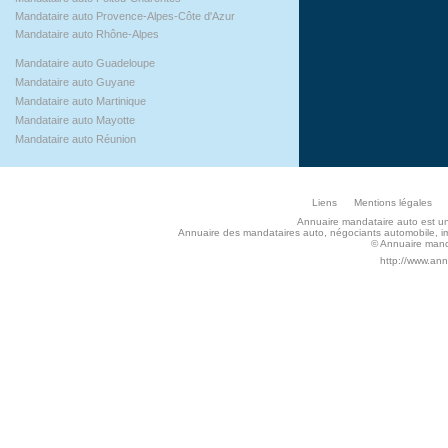
Mandataire auto Provence-Alpes-Côte d'Azur
Mandataire auto Rhône-Alpes
Mandataire auto Guadeloupe
Mandataire auto Guyane
Mandataire auto Martinique
Mandataire auto Mayotte
Mandataire auto Réunion
Liens
Mentions légales
Annuaire mandataire auto est un s
Annuaire des mandataires auto, négociants automobile, imp
© Annuaire manda
http://www.an