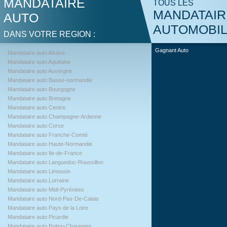
MANDATAIRE
TOUS LES
MANDATAIR
AUTO
AUTOMOBI
DANS VOTRE REGION :
Gagnant Auto
Mandataire auto Alsace
Mandataire auto Aquitaine
Mandataire auto Auvergne
Mandataire auto Basse-normandie
Mandataire auto Bourgogne
Mandataire auto Bretagne
Mandataire auto Centre
Mandataire auto Champagne-Ardenne
Mandataire auto Corse
Mandataire auto Franche-Comté
Mandataire auto Haute-Normandie
Mandataire auto Ile-de-France
Mandataire auto Languedoc-Roussillon
Mandataire auto Limousin
Mandataire auto Lorraine
Mandataire auto Midi-Pyrénées
Mandataire auto Nord-Pas-De-Calais
Mandataire auto Pays de la Loire
Mandataire auto Picardie
Mandataire auto Poitou-Charentes