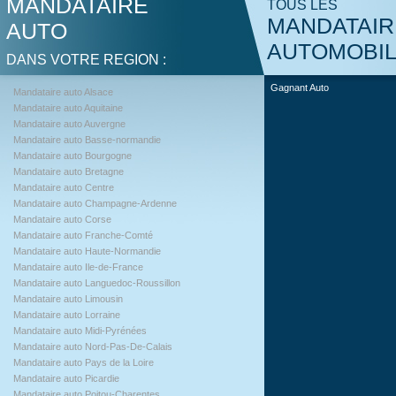
MANDATAIRE
TOUS LES
MANDATAIR
AUTO
AUTOMOBI
DANS VOTRE REGION :
Gagnant Auto
Mandataire auto Alsace
Mandataire auto Aquitaine
Mandataire auto Auvergne
Mandataire auto Basse-normandie
Mandataire auto Bourgogne
Mandataire auto Bretagne
Mandataire auto Centre
Mandataire auto Champagne-Ardenne
Mandataire auto Corse
Mandataire auto Franche-Comté
Mandataire auto Haute-Normandie
Mandataire auto Ile-de-France
Mandataire auto Languedoc-Roussillon
Mandataire auto Limousin
Mandataire auto Lorraine
Mandataire auto Midi-Pyrénées
Mandataire auto Nord-Pas-De-Calais
Mandataire auto Pays de la Loire
Mandataire auto Picardie
Mandataire auto Poitou-Charentes