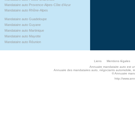
Mandataire auto Provence-Alpes-Côte d'Azur
Mandataire auto Rhône-Alpes
Mandataire auto Guadeloupe
Mandataire auto Guyane
Mandataire auto Martinique
Mandataire auto Mayotte
Mandataire auto Réunion
Liens
Mentions légales
Annuaire mandataire auto est un s
Annuaire des mandataires auto, négociants automobile, imp
© Annuaire manda
http://www.an