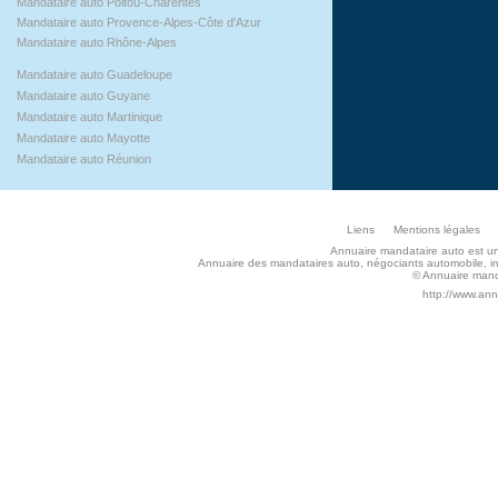
Mandataire auto Poitou-Charentes
Mandataire auto Provence-Alpes-Côte d'Azur
Mandataire auto Rhône-Alpes
Mandataire auto Guadeloupe
Mandataire auto Guyane
Mandataire auto Martinique
Mandataire auto Mayotte
Mandataire auto Réunion
Liens
Mentions légales
Annuaire mandataire auto est un s
Annuaire des mandataires auto, négociants automobile, imp
© Annuaire manda
http://www.an