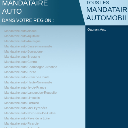
MANDATAIRE
TOUS LES
MANDATAIR
AUTO
AUTOMOBI
DANS VOTRE REGION :
Gagnant Auto
Mandataire auto Alsace
Mandataire auto Aquitaine
Mandataire auto Auvergne
Mandataire auto Basse-normandie
Mandataire auto Bourgogne
Mandataire auto Bretagne
Mandataire auto Centre
Mandataire auto Champagne-Ardenne
Mandataire auto Corse
Mandataire auto Franche-Comté
Mandataire auto Haute-Normandie
Mandataire auto Ile-de-France
Mandataire auto Languedoc-Roussillon
Mandataire auto Limousin
Mandataire auto Lorraine
Mandataire auto Midi-Pyrénées
Mandataire auto Nord-Pas-De-Calais
Mandataire auto Pays de la Loire
Mandataire auto Picardie