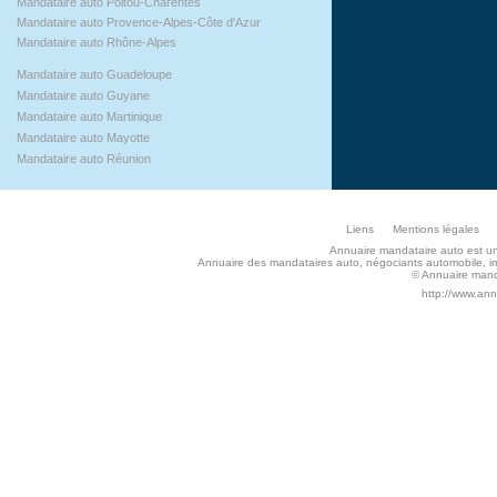
Mandataire auto Poitou-Charentes
Mandataire auto Provence-Alpes-Côte d'Azur
Mandataire auto Rhône-Alpes
Mandataire auto Guadeloupe
Mandataire auto Guyane
Mandataire auto Martinique
Mandataire auto Mayotte
Mandataire auto Réunion
Liens
Mentions légales
Annuaire mandataire auto est un s
Annuaire des mandataires auto, négociants automobile, imp
© Annuaire manda
http://www.an