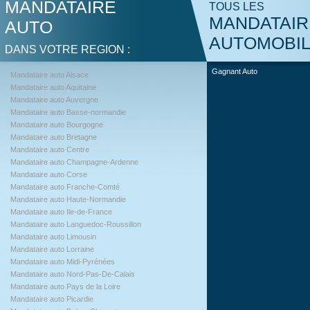
MANDATAIRE
TOUS LES
MANDATAIR
AUTO
AUTOMOBI
DANS VOTRE REGION :
Gagnant Auto
Mandataire auto Alsace
Mandataire auto Aquitaine
Mandataire auto Auvergne
Mandataire auto Basse-normandie
Mandataire auto Bourgogne
Mandataire auto Bretagne
Mandataire auto Centre
Mandataire auto Champagne-Ardenne
Mandataire auto Corse
Mandataire auto Franche-Comté
Mandataire auto Haute-Normandie
Mandataire auto Ile-de-France
Mandataire auto Languedoc-Roussillon
Mandataire auto Limousin
Mandataire auto Lorraine
Mandataire auto Midi-Pyrénées
Mandataire auto Nord-Pas-De-Calais
Mandataire auto Pays de la Loire
Mandataire auto Picardie