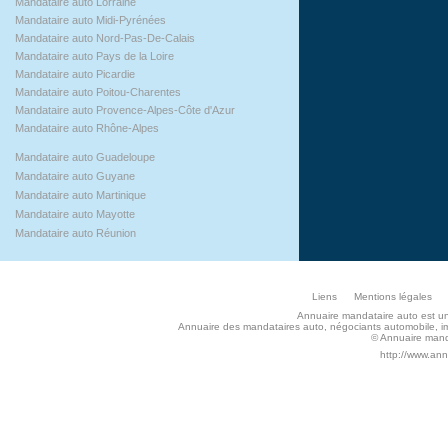
Mandataire auto Lorraine
Mandataire auto Midi-Pyrénées
Mandataire auto Nord-Pas-De-Calais
Mandataire auto Pays de la Loire
Mandataire auto Picardie
Mandataire auto Poitou-Charentes
Mandataire auto Provence-Alpes-Côte d'Azur
Mandataire auto Rhône-Alpes
Mandataire auto Guadeloupe
Mandataire auto Guyane
Mandataire auto Martinique
Mandataire auto Mayotte
Mandataire auto Réunion
Liens
Mentions légales
Annuaire mandataire auto est un s
Annuaire des mandataires auto, négociants automobile, imp
© Annuaire manda
http://www.an