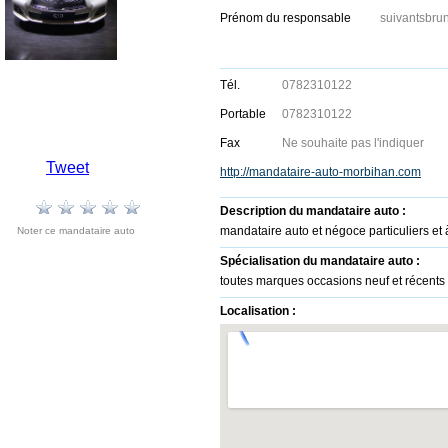
Prénom du responsable
suivantsbru
Tél.
0782310122
Portable
0782310122
Fax
Ne souhaite pas l'indiquer
Tweet
http://mandataire-auto-morbihan.com
Description du mandataire auto :
mandataire auto et négoce particuliers
Noter ce mandataire auto
Spécialisation du mandataire auto :
toutes marques occasions neuf et récents à 
Localisation :