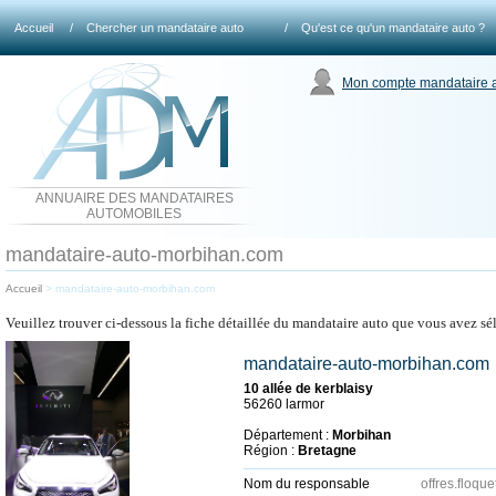
Accueil
/
Chercher un mandataire auto
/
Qu'est ce qu'un mandataire auto ?
Mon compte mandataire 
ANNUAIRE DES MANDATAIRES
AUTOMOBILES
mandataire-auto-morbihan.com
Accueil
>
mandataire-auto-morbihan.com
Veuillez trouver ci-dessous la fiche détaillée du mandataire auto que vous avez sé
mandataire-auto-morbihan.com
10 allée de kerblaisy
56260 larmor
Département :
Morbihan
Région :
Bretagne
Nom du responsable
offres.floque