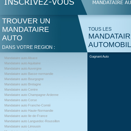
TROUVER UN
MANDATAIRE
TOUS LES
MANDATAIR
AUTO
AUTOMOBI
DANS VOTRE REGION :
Gagnant Auto
Mandataire auto Alsace
Mandataire auto Aquitaine
Mandataire auto Auvergne
Mandataire auto Basse-normandie
Mandataire auto Bourgogne
Mandataire auto Bretagne
Mandataire auto Centre
Mandataire auto Champagne-Ardenne
Mandataire auto Corse
Mandataire auto Franche-Comté
Mandataire auto Haute-Normandie
Mandataire auto Ile-de-France
Mandataire auto Languedoc-Roussillon
Mandataire auto Limousin