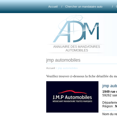
Accueil
/
Chercher un mandataire auto
/
ANNUAIRE DES MANDATAIRES
AUTOMOBILES
jmp automobiles
Accueil
>
jmp automobiles
Veuillez trouver ci-dessous la fiche détaillée du 
jmp aut
1949 rue d
59262 sai
Départeme
Région :
N
Nom du r