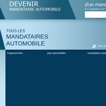
d'un mand
Ex: mandataire auto 
TOUS LES
MANDATAIRES
AUTOMOBILE
Trier p
Gagnant Auto
jmp automobiles
mandataire-aut