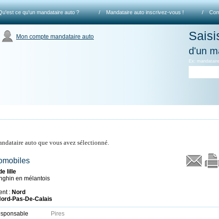
Qu'est ce qu'un mandataire auto ?
/
Mandataire auto inscrivez-vous !
/
Com
Saisi
Mon compte mandataire auto
d'un m
Ex: mandataire
mandataire auto que vous avez sélectionné.
omobiles
e lille
nghin en mélantois
nt :
Nord
ord-Pas-De-Calais
esponsable
Pires