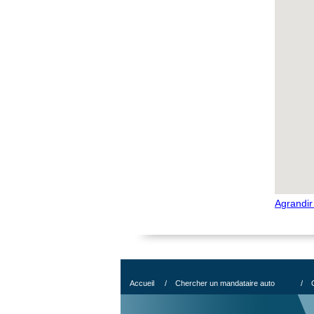
Agrandir
Accueil
/
Chercher un mandataire auto
/