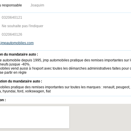
u responsable
Joaquim
0320640121
Ne souhaite pas l'indiquer
0320640126
w.jmpautomobiles.com
on du mandataire auto :
e automobile depuis 1995, jmp automobiles pratique des remises importantes sur 
 neufs jusque -40%.
biles vend aussi à l'export avec toutes les démarches administratives faites pour 
se partir en règle
ation du mandataire auto :
biles pratique des remises importantes sur toutes les marques : renault, peugeot,
a, hyundai, ford, volkswagen, fiat
on :