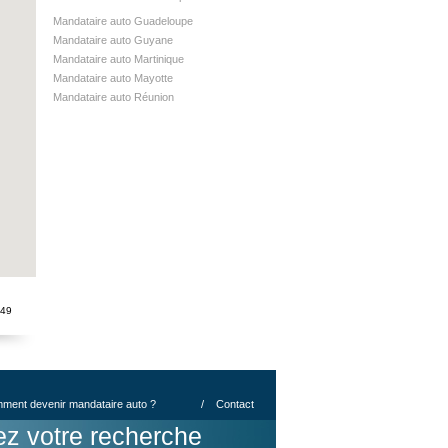
Mandataire auto Guadeloupe
Mandataire auto Guyane
Mandataire auto Martinique
Mandataire auto Mayotte
Mandataire auto Réunion
:49
ment devenir mandataire auto ?
/
Contact
ez votre recherche