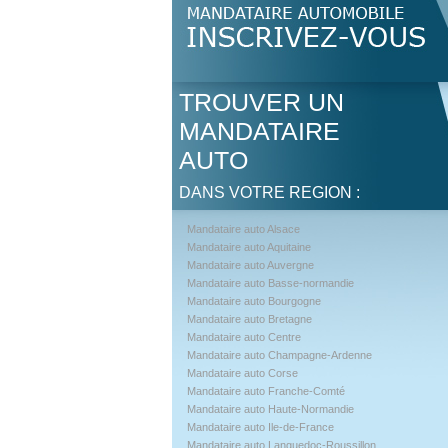
TROUVER UN
MANDATAIRE
AUTO
DANS VOTRE REGION :
Mandataire auto Alsace
Mandataire auto Aquitaine
Mandataire auto Auvergne
Mandataire auto Basse-normandie
Mandataire auto Bourgogne
Mandataire auto Bretagne
Mandataire auto Centre
Mandataire auto Champagne-Ardenne
Mandataire auto Corse
Mandataire auto Franche-Comté
Mandataire auto Haute-Normandie
Mandataire auto Ile-de-France
Mandataire auto Languedoc-Roussillon