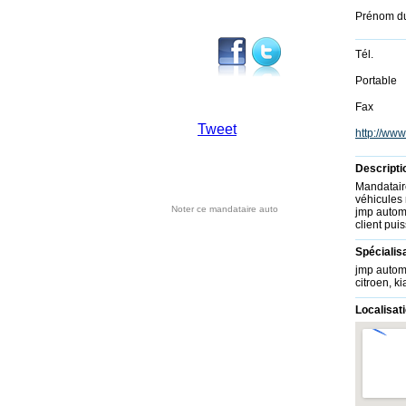
Prénom d
Tél.
Portable
Fax
Tweet
http://ww
Descripti
Mandatair
véhicules
Noter ce mandataire auto
jmp automo
client puis
Spécialis
jmp automo
citroen, ki
Localisati