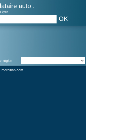
ataire auto :
à Lyon
OK
ar région
o-morbihan.com