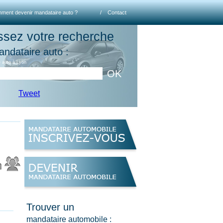
ment devenir mandataire auto ?
/
Contact
ssez votre recherche
andataire auto :
 auto à Lyon
OK
Tweet
Trouver un
mandataire automobile :