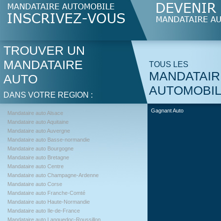
TROUVER UN
MANDATAIRE
TOUS LES
MANDATAIR
AUTO
AUTOMOBI
DANS VOTRE REGION :
Gagnant Auto
Mandataire auto Alsace
Mandataire auto Aquitaine
Mandataire auto Auvergne
Mandataire auto Basse-normandie
Mandataire auto Bourgogne
Mandataire auto Bretagne
Mandataire auto Centre
Mandataire auto Champagne-Ardenne
Mandataire auto Corse
Mandataire auto Franche-Comté
Mandataire auto Haute-Normandie
Mandataire auto Ile-de-France
Mandataire auto Languedoc-Roussillon