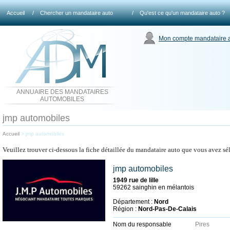
Accueil
/
Chercher un mandataire auto
/
Qu'est ce qu'un mandataire auto ?
Mon compte mandataire 
ANNUAIRE DES MANDATAIRES
AUTOMOBILES
jmp automobiles
Accueil
>
jmp automobiles
Veuillez trouver ci-dessous la fiche détaillée du mandataire auto que vous avez sé
jmp automobiles
1949 rue de lille
59262 sainghin en mélantois
Département :
Nord
Région :
Nord-Pas-De-Calais
Nom du responsable
Pires