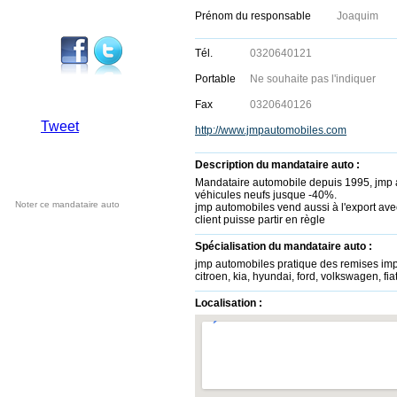
Prénom du responsable
Joaquim
Tél.
0320640121
Portable
Ne souhaite pas l'indiquer
Fax
0320640126
Tweet
http://www.jmpautomobiles.com
Description du mandataire auto :
Mandataire automobile depuis 1995, jmp a
véhicules neufs jusque -40%.
Noter ce mandataire auto
jmp automobiles vend aussi à l'export ave
client puisse partir en règle
Spécialisation du mandataire auto :
jmp automobiles pratique des remises impo
citroen, kia, hyundai, ford, volkswagen, fia
Localisation :