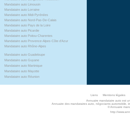
Mandataire auto Limousin
Mandataire auto Lorraine
Mandataire auto Midi-Pyrénées
Mandataire auto Nord-Pas-De-Calais
Mandataire auto Pays de la Loire
Mandataire auto Picardie
Mandataire auto Poitou-Charentes
Mandataire auto Provence-Alpes-Côte d'Azur
Mandataire auto Rhône-Alpes
Mandataire auto Guadeloupe
Mandataire auto Guyane
Mandataire auto Martinique
Mandataire auto Mayotte
Mandataire auto Réunion
Liens
Mentions légales
Annuaire mandataire auto est un s
Annuaire des mandataires auto, négociants automobile, imp
© Annuaire manda
http://www.an